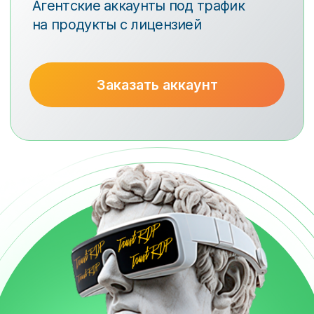
Подписывайтесь
на нас!
Мы регулярно делимся опытом
залива наших клиентов и инхауса,
а также рассказываем о новостях
источников.
TG-канал Trust RDP
Блог Trust RDP