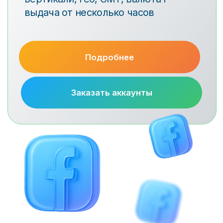
Аренда Moloco
Трафик на белое и iGaming на любое гео
без банов, разрешенный на уровне полиси
сорса
Подробнее
Заказать аккаунты